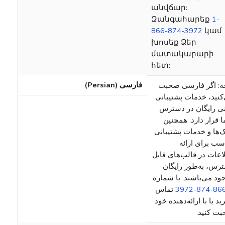
անվճար:
Զանգահարեք
1-
866-874-3972
կամ
խոսեք Ձեր
մատակարարի
հետ:
فارسی (Persian)
ه: اگر فارسی صحبت
کنید، خدمات پشتیبانی
‌نی رایگان در دسترس
 قرار دارد. همچنین
‌ها و خدمات پشتیبانی
سب برای ارائه
اعات در قالب‌های قابل
رس،‌ به‌طور رایگان
ود می‌باشند. با شماره
‎‎تماس
ید یا با ارائه‌دهنده خود
بت کنید