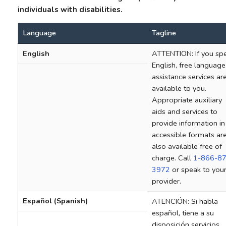
individuals with disabilities.
Language
Tagline
English
ATTENTION: If you sp
English, free language
assistance services ar
available to you.
Appropriate auxiliary
aids and services to
provide information in
accessible formats ar
also available free of
charge. Call
1-866-87
3972
or speak to you
provider.
Español (Spanish)
ATENCIÓN: Si habla
español, tiene a su
disposición servicios