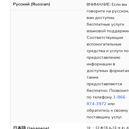
Русский (Russian)
ВНИМАНИЕ: Если вы
говорите на русском,
вам доступны
бесплатные услуги
языковой поддержки
Соответствующие
вспомогательные
средства и услуги по
предоставлению
информации в
доступных формата
также
предоставляются
бесплатно. Позвонит
по телефону
1-866-
874-3972
или
обратитесь к своему
поставщику услуг.
日本語 (Japanese)
注：日本語を話され