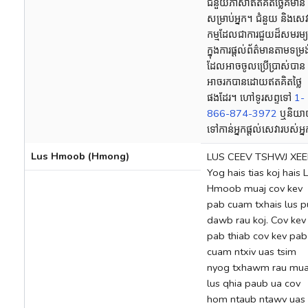
ជំនួយភាសាឥតគិតថ្លៃគឺមាន
សម្រាប់អ្នក។ ជំនួយ និងសេវ
កម្មដែលជាការជួយដ៏សមរម្យ
ក្នុងការផ្តល់ព័ត៌មានតាមទម្រង
ដែលអាចចូលប្រើប្រាស់បាន 
អាចរកបានដោយឥតគិតថ្លៃ
ផងដែរ។ ហៅទូរសព្ទទៅ
1-
866-874-3972
ឬនិយ
ទៅកាន់អ្នកផ្តល់សេវារបស់អ្
Lus Hmoob (Hmong)
LUS CEEV TSHWJ XEE
Yog hais tias koj hais 
Hmoob muaj cov kev
pab cuam txhais lus 
dawb rau koj. Cov kev
pab thiab cov kev pab
cuam ntxiv uas tsim
nyog txhawm rau mu
lus qhia paub ua cov
hom ntaub ntawv uas