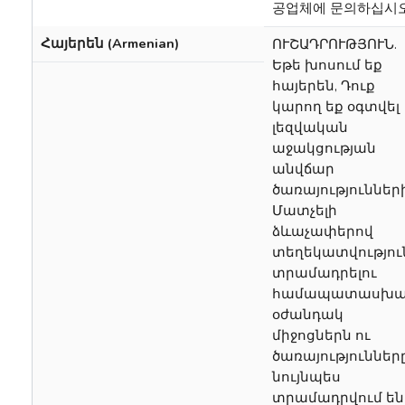
공업체에 문의하십시오
Հայերեն (Armenian)
ՈՒՇԱԴՐՈՒԹՅՈՒՆ.
Եթե խոսում եք
հայերեն, Դուք
կարող եք օգտվել
լեզվական
աջակցության
անվճար
ծառայությունների
Մատչելի
ձևաչափերով
տեղեկատվությու
տրամադրելու
համապատասխա
օժանդակ
միջոցներն ու
ծառայություններ
նույնպես
տրամադրվում են