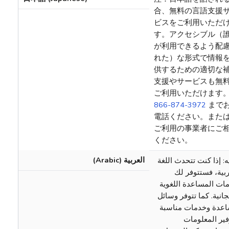
合、無料の言語支援
ビスをご利用いただ
す。アクセシブル（
が利用できるよう配
れた）な形式で情報
供するための適切な
支援やサービスも無
ご利用いただけます
866-874-3972
まで
電話ください。また
ご利用の事業者にご
ください。
العربية (Arabic)
ه: إذا كنت تتحدث اللغة
ربية، فستتوفر لك
ات المساعدة اللغوية
جانية. كما تتوفر وسائل
عدة وخدمات مناسبة
فير المعلومات