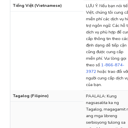
Tiếng Việt (Vietnamese)
LƯU Ý: Nếu bạn nói ti
Việt, chúng tôi cung c
miễn phí các dịch vụ h
trợ ngôn ngữ. Các hỗ t
dịch vụ phù hợp để cu
cấp thông tin theo các
định dạng dễ tiếp cận
cũng được cung cấp
miễn phí. Vui lòng gọi
theo số
1-866-874-
3972
hoặc trao đổi vớ
người cung cấp dịch v
của bạn.
Tagalog (Filipino)
PAALALA: Kung
nagsasalita ka ng
Tagalog, magagamit
ang mga libreng
serbisyong tulong sa