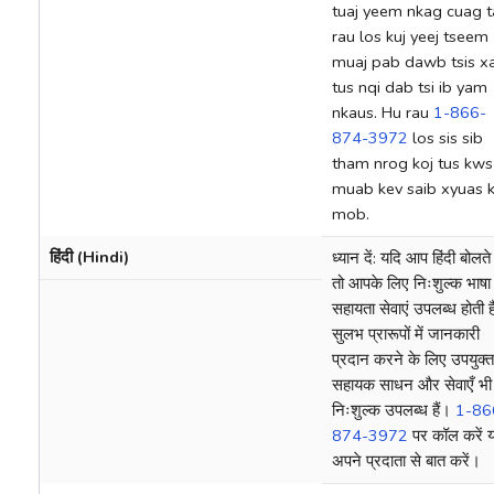
tuaj yeem nkag cuag t
rau los kuj yeej tseem
muaj pab dawb tsis 
tus nqi dab tsi ib yam
nkaus. Hu rau
1-866-
874-3972
los sis sib
tham nrog koj tus kws
muab kev saib xyuas 
mob.
हिंदी (Hindi)
ध्यान दें: यदि आप हिंदी बोलते ह
तो आपके लिए निःशुल्क भाषा
सहायता सेवाएं उपलब्ध होती ह
सुलभ प्रारूपों में जानकारी
प्रदान करने के लिए उपयुक्त
सहायक साधन और सेवाएँ भी
निःशुल्क उपलब्ध हैं।
1-86
874-3972
पर कॉल करें य
अपने प्रदाता से बात करें।