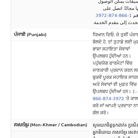
سيقات يمكن الوصول
ا مجانًا. اتصل على
1-866-874-3972
قم
 تحدث إلى مقدم الخدمة
ਪੰਜਾਬੀ (Punjabi)
ਧਿਆਨ ਦਿਓ: ਜੇ ਤੁਸੀਂ ਪੰਜਾ
ਬੋਲਦੇ ਹੋ, ਤਾਂ ਤੁਹਾਡੇ ਲਈ ਮੁ
ਭਾਸ਼ਾ ਸਹਾਇਤਾ ਸੇਵਾਵਾਂ
ਉਪਲਬਧ ਹੁੰਦੀਆਂ ਹਨ।
ਪਹੁੰਚਯੋਗ ਫਾਰਮੈਟਾਂ ਵਿੱਚ
ਜਾਣਕਾਰੀ ਪ੍ਰਦਾਨ ਕਰਨ 
ਢੁਕਵੇਂ ਪੂਰਕ ਸਹਾਇਕ ਸਾਧ
ਅਤੇ ਸੇਵਾਵਾਂ ਵੀ ਮੁਫ਼ਤ ਵਿੱਚ
ਉਪਲਬਧ ਹੁੰਦੀਆਂ ਹਨ।
1-
866-874-3972
‘ਤੇ ਕਾਲ
ਕਰੋ ਜਾਂ ਆਪਣੇ ਪ੍ਰਦਾਤਾ ਨ
ਗੱਲ ਕਰੋ।
ភាសាខ្មែរ (Mon-Khmer / Cambodian)
សូមយកចិត្តទុកដាក់៖ ប្រសិ
អ្នកនិយាយ ភាសាខ្មែរ សេវាក